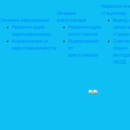
Наркологич
Лечение
стационар
Лечение наркомании
алкоголизма
Вывод 
Реабилитация
Реабилитация
запоя в
наркозависимых
алкоголиков
стацио
Кодирование от
Кодирование
Снятие
наркозависимости
от
ломки
алкоголизма
метод
УБОД